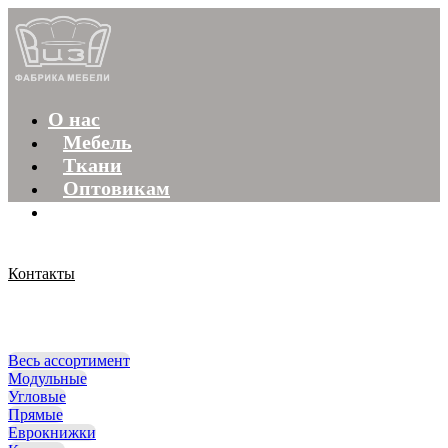
О нас
Мебель
Ткани
Оптовикам
Особенности
+7 (831) 4-66-65-54
Контакты
Весь ассортимент
Модульные
Угловые
Прямые
Еврокнижки